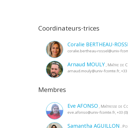
Coordinateurs⋅trices
Coralie
BERTHEAU-ROSS
coralie.bertheau-rossel@
univ-fcom
Arnaud
MOULY
Maître de 
,
arnaud.mouly@
univ-fcomte.fr
, +33
Membres
Eve
AFONSO
Maîtresse de 
,
eve.afonso@
univ-fcomte.fr
, +33 (
Samantha
AGUILLON
Po
,