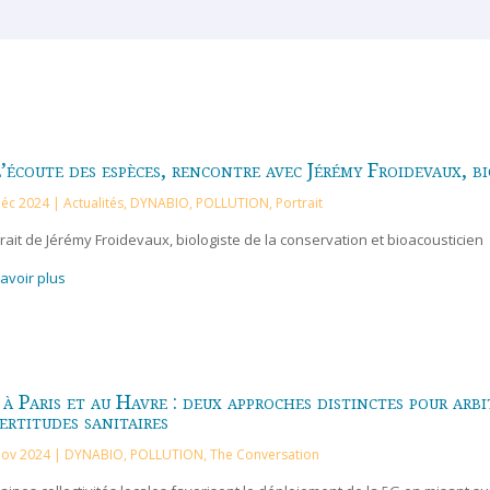
’écoute des espèces, rencontre avec Jérémy Froidevaux, b
Déc 2024
|
Actualités
,
DYNABIO
,
POLLUTION
,
Portrait
rait de Jérémy Froidevaux, biologiste de la conservation et bioacousticien
avoir plus
à Paris et au Havre : deux approches distinctes pour arb
ertitudes sanitaires
Nov 2024
|
DYNABIO
,
POLLUTION
,
The Conversation