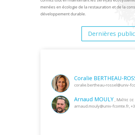
menées en écologie de la restauration et de la conse
développement durable.
Dernières publi
Coralie
BERTHEAU-ROS
coralie.bertheau-rossel@
univ-fc
Arnaud
MOULY
Maître d
,
arnaud.mouly@
univ-fcomte.fr
, +