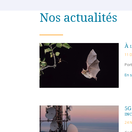
Nos actualités
À l
11 
Port
En s
5G 
inc
24 