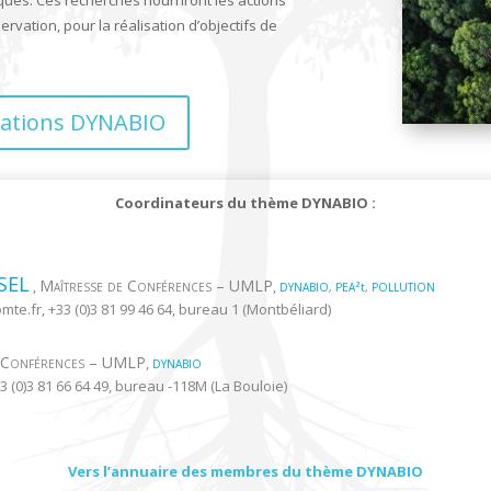
rvation, pour la réalisation d’objectifs de
cations DYNABIO
Coordinateurs du thème DYNABIO :
SEL
Maîtresse de Conférences – UMLP
,
,
DYNABIO
,
PEA²t
,
POLLUTION
omte.fr
, +33 (0)3 81 99 46 64, bureau 1 (Montbéliard)
e Conférences – UMLP
,
DYNABIO
33 (0)3 81 66 64 49, bureau -118M (La Bouloie)
Vers l’annuaire des membres du thème DYNABIO