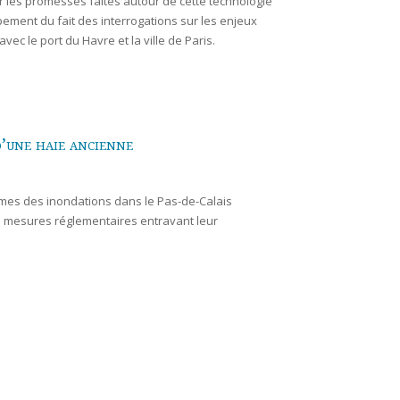
ur les promesses faites autour de cette technologie
ppement du fait des interrogations sur les enjeux
vec le port du Havre et la ville de Paris.
d’une haie ancienne
times des inondations dans le Pas-de-Calais
es mesures réglementaires entravant leur