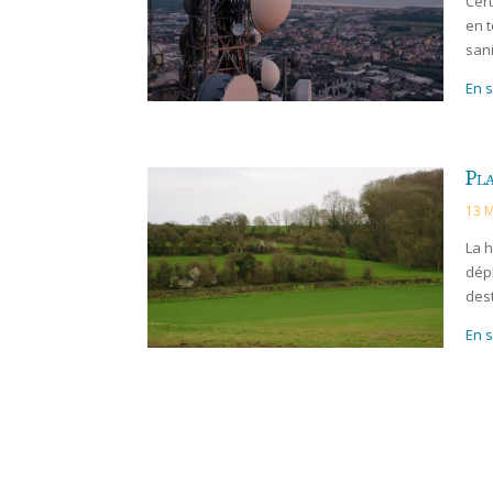
Cert
en t
sani
En s
Pla
13 
La h
dépl
dest
En s