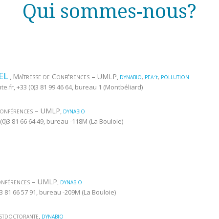
Qui sommes-nous?
EL
Maîtresse de Conférences – UMLP
,
,
DYNABIO
,
PEA²t
,
POLLUTION
te.fr
, +33 (0)3 81 99 46 64, bureau 1 (Montbéliard)
Conférences – UMLP
,
DYNABIO
 (0)3 81 66 64 49, bureau -118M (La Bouloie)
Conférences – UMLP
,
DYNABIO
0)3 81 66 57 91, bureau -209M (La Bouloie)
stdoctorante
,
DYNABIO