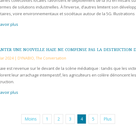
aines collectivités locales favorisent le déploiement de la 5G en misant s
ermes de solutions industrielles. À l’inverse, d’autres limitent son dévelo
taires, voire environnementaux et sociétaux autour de la 5G. Illustrations a
avoir plus
nter une nouvelle haie ne compense pas la destruction 
Mar 2024
|
DYNABIO
,
The Conversation
aie est revenue sur le devant de la scène médiatique : tandis que les vic
orent leur arrachage intempestif, les agriculteurs en colère dénoncent l
ruction.
avoir plus
Moins
1
2
3
4
5
Plus