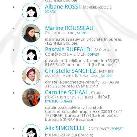
Albane
ROSSI
Membre associé
,
,
SOPAST
Marine
ROUSSEAU
,
Postdoctorante
,
SOPAST
marine.rousseau@
univ-fcomte.fr
, bureau
-123M (La Bouloie)
Pascale
RUFFALDI
Maîtresse de
,
Conférences – UMLP
,
SOPAST
pascale.ruffaldi@
univ-fcomte.fr
, +33 (0)3
81 66 64 42, bureau -111L (La Bouloie)
Christelle
SANCHEZ
Membre
,
associé – Eveha International
,
SOPAST
christelle.sanchez@
eveha.fr
, +33 (0)6 98
31 52 25, bureau Éveha Dijon
Caroline
SCHAAL
Chargée
,
d’opération et de recherche INRAP
,
DYNABIO
,
SOPAST
caroline.schaal@
univ-fcomte.fr
,
Caroline.Schaal@
Inrap.fr
, +33 (0)3 81 48 41
77 (INRAP), bureau -117M (La Bouloie) et
bureau 6 (INRAP Besançon)
Alix
SIMONELLI
Doctorante
,
,
SOPAST
bureau -213M (La Bouloie)