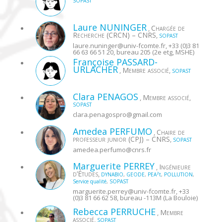
SOPAST
Laure
NUNINGER
Chargée de
,
Recherche (CRCN) – CNRS
,
SOPAST
laure.nuninger@
univ-fcomte.fr
, +33 (0)3 81
66 63 66 51 20, bureau 205 (2e etg, MSHE)
Françoise
PASSARD-
URLACHER
Membre associé
,
,
SOPAST
Clara
PENAGOS
Membre associé
,
,
SOPAST
clara.penagospro@
gmail.com
Amedea
PERFUMO
Chaire de
,
professeur junior (CPJ) – CNRS
,
SOPAST
amedea.perfumo@
cnrs.fr
Marguerite
PERREY
Ingénieure
,
d’Études
,
DYNABIO
,
GEODE
,
PEA²t
,
POLLUTION
,
Service qualité
,
SOPAST
marguerite.perrey@
univ-fcomte.fr
, +33
(0)3 81 66 62 58, bureau -113M (La Bouloie)
Rebecca
PERRUCHE
Membre
,
associé
,
SOPAST