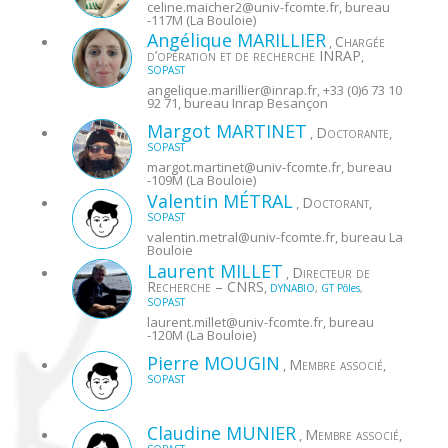
celine.maicher2@
univ-fcomte.fr
, bureau
-117M (La Bouloie)
Angélique
MARILLIER
Chargée
,
d’opération et de recherche INRAP
,
SOPAST
angelique.marillier@
inrap.fr
, +33 (0)6 73 10
92 71, bureau Inrap Besançon
Margot
MARTINET
Doctorante
,
,
SOPAST
margot.martinet@
univ-fcomte.fr
, bureau
-109M (La Bouloie)
Valentin
MÉTRAL
Doctorant
,
,
SOPAST
valentin.metral@
univ-fcomte.fr
, bureau La
Bouloie
Laurent
MILLET
Directeur de
,
Recherche – CNRS
,
DYNABIO
,
GT Pôles
,
SOPAST
laurent.millet@
univ-fcomte.fr
, bureau
-120M (La Bouloie)
Pierre
MOUGIN
Membre associé
,
,
SOPAST
Claudine
MUNIER
Membre associé
,
,