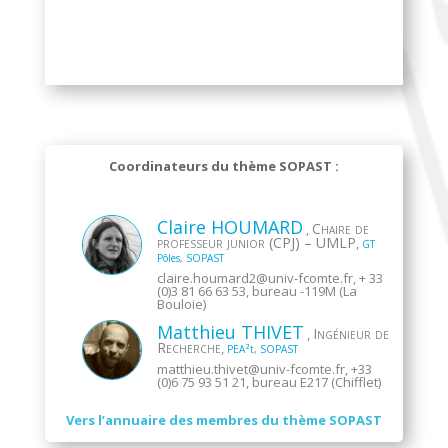
Coordinateurs du thème SOPAST :
Claire
HOUMARD
Chaire de
,
professeur junior (CPJ) – UMLP
,
GT
Pôles
,
SOPAST
claire.houmard2@
univ-fcomte.fr
, + 33
(0)3 81 66 63 53, bureau -119M (La
Bouloie)
Matthieu
THIVET
Ingénieur de
,
Recherche
,
PEA²t
,
SOPAST
matthieu.thivet@
univ-fcomte.fr
, +33
(0)6 75 93 51 21, bureau E217 (Chifflet)
Vers l’annuaire des membres du thème SOPAST