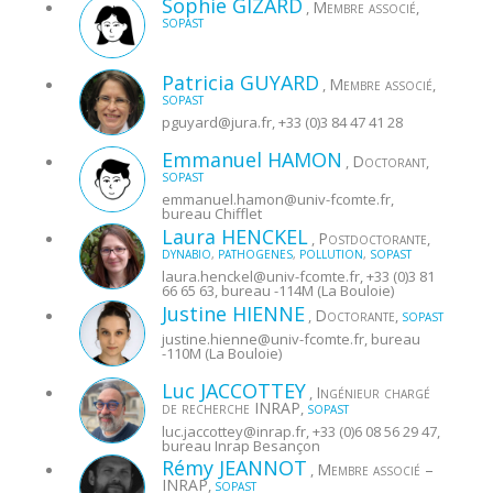
Sophie
GIZARD
Membre associé
,
,
SOPAST
Patricia
GUYARD
Membre associé
,
,
SOPAST
pguyard@
jura.fr
, +33 (0)3 84 47 41 28
Emmanuel
HAMON
Doctorant
,
,
SOPAST
emmanuel.hamon@
univ-fcomte.fr
,
bureau Chifflet
Laura
HENCKEL
Postdoctorante
,
,
DYNABIO
,
PATHOGENES
,
POLLUTION
,
SOPAST
laura.henckel@
univ-fcomte.fr
, +33 (0)3 81
66 65 63, bureau -114M (La Bouloie)
Justine
HIENNE
Doctorante
,
,
SOPAST
justine.hienne@
univ-fcomte.fr
, bureau
-110M (La Bouloie)
Luc
JACCOTTEY
Ingénieur chargé
,
de recherche INRAP
,
SOPAST
luc.jaccottey@
inrap.fr
, +33 (0)6 08 56 29 47,
bureau Inrap Besançon
Rémy
JEANNOT
Membre associé –
,
INRAP
,
SOPAST