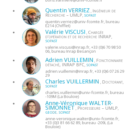
Quentin
VERRIEZ
Ingénieur de
,
Recherche – UMLP
,
SOPAST
quentin.verriez@
univ-fcomte.fr
, bureau
E214 (Chifflet)
Valérie
VISCUSI
Chargée
,
d’opération et de recherche INRAP
,
SOPAST
valerie.viscusi@
inrap.fr
, +33 (0)6 70 98 50
06, bureau Inrap Besançon
Adrien
VUILLEMIN
Fonctionnaire
,
détaché, INRAP BFC
,
SOPAST
adrien.vuillemin@
inrap.fr
, +33 (0)6 07 26 29
29
Charles
VUILLERMIN
Doctorant
,
,
SOPAST
charles.vuillermin@
univ-fcomte.fr
, bureau
-109M (La Bouloie)
Anne-Véronique
WALTER-
SIMONNET
Professeure – UMLP
,
,
GEODE
,
SOPAST
anne-veronique.walter@
univ-fcomte.fr
,
+33 (0)3 81 66 62 89, bureau -209L (La
Bouloie)