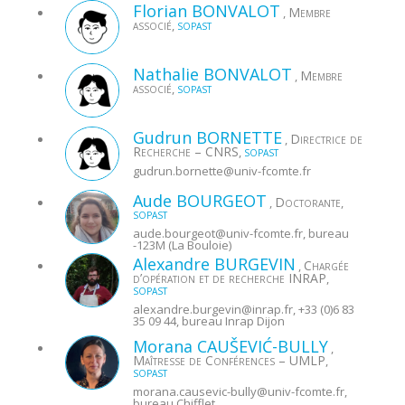
Florian
BONVALOT
Membre
,
associé
,
SOPAST
Nathalie
BONVALOT
Membre
,
associé
,
SOPAST
Gudrun
BORNETTE
Directrice de
,
Recherche – CNRS
,
SOPAST
gudrun.bornette@
univ-fcomte.fr
Aude
BOURGEOT
Doctorante
,
,
SOPAST
aude.bourgeot@
univ-fcomte.fr
, bureau
-123M (La Bouloie)
Alexandre
BURGEVIN
Chargée
,
d’opération et de recherche INRAP
,
SOPAST
alexandre.burgevin@
inrap.fr
, +33 (0)6 83
35 09 44, bureau Inrap Dijon
Morana
CAUŠEVIĆ-BULLY
,
Maîtresse de Conférences – UMLP
,
SOPAST
morana.causevic-bully@
univ-fcomte.fr
,
bureau Chifflet