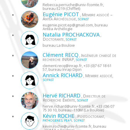
Rebecca.perruche@
univ-fcomte.fr
,
bureau E219 (Chifflet)
Eugénie
PICOT
Membre associé –
,
Antea Archéologie
,
SOPAST
eugenie.picot.ep@
gmail.com
, bureau
Antéa Archélogie
Natalia
PROCHACKOVA
,
Doctorante
,
SOPAST
bureau La Bouloie
Clément
RECQ
Ingénieur chargé de
,
recherche INRAP
,
SOPAST
clement.recq@
inrap.fr
, +33 (0)7 67 18 61
57, bureau Inrap Dijon
Annick
RICHARD
Membre associé
,
,
SOPAST
Hervé
RICHARD
Directeur de
,
Recherche Émérite
,
SOPAST
herve.richard@
univ-fcomte.fr
, +33 (0)6 07
75 30 10, bureau -110M (La Bouloie)
Kévin
ROCHE
Postdoctorant
,
,
PATHOGENES
,
PEA²t
,
SOPAST
kevin.roche@
univ-fcomte.fr
, bureau
-213M (La Bouloie)