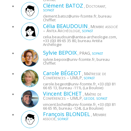
Clément
BATOZ
Doctorant
,
,
SOPAST
clement.batoz@
univ-fcomte.fr
, bureau
Chifflet
Célia
BEAUDOUIN
Membre associé
,
– Antea Archéologie
,
SOPAST
celia.beaudouin@
antea-archeologie.com
,
+33 (0)3 89 65 35 80, bureau Antéa
Archélogie
Sylvie
BEPOIX
PRAG
,
,
SOPAST
sylvie.bepoix@
univ-fcomte.fr
, bureau
Chifflet
Carole
BÉGEOT
Maîtresse de
,
Conférences – UMLP
,
SOPAST
carole.begeot@
univ-fcomte.fr
, +33 (0)3 81
66 65 13, bureau -111L (La Bouloie)
Vincent
BICHET
Maître de
,
Conférences – UMLP
,
GEODE
,
SOPAST
vincent.bichet@
univ-fcomte.fr
, +33 (0)3 81
66 65 95, bureau -124L (La Bouloie)
François
BLONDEL
Membre
,
associé
,
SOPAST