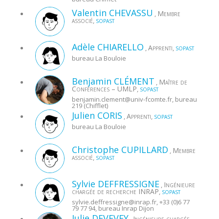
Valentin
CHEVASSU
Membre
,
associé
,
SOPAST
Adèle
CHIARELLO
Apprenti
,
,
SOPAST
bureau La Bouloie
Benjamin
CLÉMENT
Maître de
,
Conférences – UMLP
,
SOPAST
benjamin.clement@
univ-fcomte.fr
, bureau
219 (Chifflet)
Julien
CORIS
Apprenti
,
,
SOPAST
bureau La Bouloie
Christophe
CUPILLARD
Membre
,
associé
,
SOPAST
Sylvie
DEFFRESSIGNE
Ingénieure
,
chargée de recherche INRAP
,
SOPAST
sylvie.deffressigne@
inrap.fr
, +33 (0)6 77
79 77 94, bureau Inrap Dijon
Julie
DEVEVEY
Ingénieure chargée
,