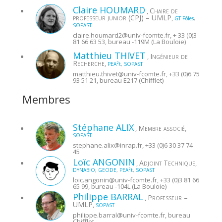
Claire
HOUMARD
Chaire de
,
professeur junior (CPJ) – UMLP
,
GT Pôles
,
SOPAST
claire.houmard2@
univ-fcomte.fr
, + 33 (0)3
81 66 63 53, bureau -119M (La Bouloie)
Matthieu
THIVET
Ingénieur de
,
Recherche
,
PEA²t
,
SOPAST
matthieu.thivet@
univ-fcomte.fr
, +33 (0)6 75
93 51 21, bureau E217 (Chifflet)
Membres
Stéphane
ALIX
Membre associé
,
,
SOPAST
stephane.alix@
inrap.fr
, +33 (0)6 30 37 74
45
Loïc
ANGONIN
Adjoint Technique
,
,
DYNABIO
,
GEODE
,
PEA²t
,
SOPAST
loic.angonin@
univ-fcomte.fr
, +33 (0)3 81 66
65 99, bureau -104L (La Bouloie)
Philippe
BARRAL
Professeur –
,
UMLP
,
SOPAST
philippe.barral@
univ-fcomte.fr
, bureau
Chifflet