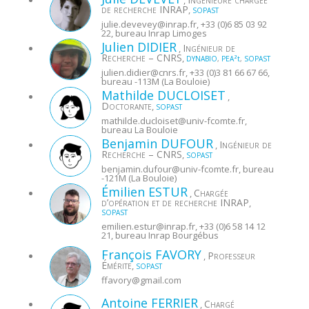
de recherche INRAP
,
SOPAST
julie.devevey@
inrap.fr
, +33 (0)6 85 03 92
22, bureau Inrap Limoges
Julien
DIDIER
Ingénieur de
,
Recherche – CNRS
,
DYNABIO
,
PEA²t
,
SOPAST
julien.didier@
cnrs.fr
, +33 (0)3 81 66 67 66,
bureau -113M (La Bouloie)
Mathilde
DUCLOISET
,
Doctorante
,
SOPAST
mathilde.ducloiset@
univ-fcomte.fr
,
bureau La Bouloie
Benjamin
DUFOUR
Ingénieur de
,
Recherche – CNRS
,
SOPAST
benjamin.dufour@
univ-fcomte.fr
, bureau
-121M (La Bouloie)
Émilien
ESTUR
Chargée
,
d’opération et de recherche INRAP
,
SOPAST
emilien.estur@
inrap.fr
, +33 (0)6 58 14 12
21, bureau Inrap Bourgébus
François
FAVORY
Professeur
,
Émérite
,
SOPAST
ffavory@
gmail.com
Antoine
FERRIER
Chargé
,