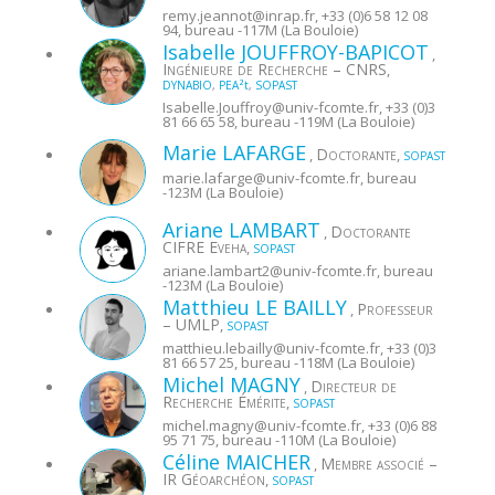
remy.jeannot@
inrap.fr
, +33 (0)6 58 12 08
94, bureau -117M (La Bouloie)
Isabelle
JOUFFROY-BAPICOT
,
Ingénieure de Recherche – CNRS
,
DYNABIO
,
PEA²t
,
SOPAST
Isabelle.Jouffroy@
univ-fcomte.fr
, +33 (0)3
81 66 65 58, bureau -119M (La Bouloie)
Marie
LAFARGE
Doctorante
,
,
SOPAST
marie.lafarge@
univ-fcomte.fr
, bureau
-123M (La Bouloie)
Ariane
LAMBART
Doctorante
,
CIFRE Eveha
,
SOPAST
ariane.lambart2@
univ-fcomte.fr
, bureau
-123M (La Bouloie)
Matthieu
LE BAILLY
Professeur
,
– UMLP
,
SOPAST
matthieu.lebailly@
univ-fcomte.fr
, +33 (0)3
81 66 57 25, bureau -118M (La Bouloie)
Michel
MAGNY
Directeur de
,
Recherche Émérite
,
SOPAST
michel.magny@
univ-fcomte.fr
, +33 (0)6 88
95 71 75, bureau -110M (La Bouloie)
Céline
MAICHER
Membre associé –
,
IR Géoarchéon
,
SOPAST