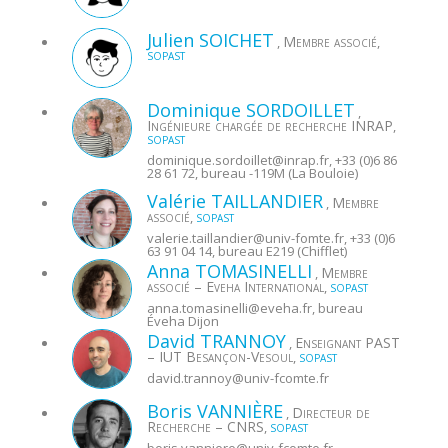
Julien
SOICHET
Membre associé
,
,
SOPAST
Dominique
SORDOILLET
,
Ingénieure chargée de recherche INRAP
,
SOPAST
dominique.sordoillet@
inrap.fr
, +33 (0)6 86
28 61 72, bureau -119M (La Bouloie)
Valérie
TAILLANDIER
Membre
,
associé
,
SOPAST
valerie.taillandier@
univ-fomte.fr
, +33 (0)6
63 91 04 14, bureau E219 (Chifflet)
Anna
TOMASINELLI
Membre
,
associé – Eveha International
,
SOPAST
anna.tomasinelli@
eveha.fr
, bureau
Éveha Dijon
David
TRANNOY
Enseignant PAST
,
– IUT Besançon-Vesoul
,
SOPAST
david.trannoy@
univ-fcomte.fr
Boris
VANNIÈRE
Directeur de
,
Recherche – CNRS
,
SOPAST
boris.vanniere@
univ-fcomte.fr