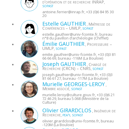
d’opération et de recherche INRAP
,
SOPAST
antoine.ferrier@
inrap.fr
, +33 (0)6 84 95 30
20
Estelle
GAUTHIER
Maîtresse de
,
Conférences – UMLP
,
SOPAST
estelle.gauthier@
univ-fcomte.fr
, bureau
n°8 du pavillon d’archéologie (Chifflet)
Émilie
GAUTHIER
Professeure –
,
UMLP
,
SOPAST
emilie.gauthier@
univ-fcomte.fr
, +33 (0)3 81
66 66 69, bureau -116M (La Bouloie)
Joseph
GAUTHIER
Chargé de
,
Recherche (CRCN) – CNRS
,
SOPAST
joseph.gauthier@
univ-fcomte.fr
, +33 (0)3
81 66 61 27, bureau -117M (La Bouloie)
Murielle
GEORGES-LEROY
,
Membre associé
,
SOPAST
murielle.leroy@
culture.gouv.fr
, +33 (0)6 21
72 46 29, bureau 5.068 (Ministère de la
Culture)
Olivier
GIRARDCLOS
Ingénieur de
,
Recherche
,
PEA²t
,
SOPAST
olivier.girardclos@
univ-fcomte.fr
, bureau
-120M (La Bouloie)