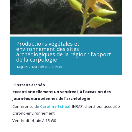
Productions végétales et
environnement des sites
archéologiques de la région : l’apport
de la carpologie
14
juin
2024
18h30 - 20h00
L’instant archéo
exceptionnellement un vendredi, à l’occasion des
Journées européennes de l’archéologie
Conférence de
Caroline Schaal
, INRAP, chercheur associée
Chrono-environnement
Vendredi 14 juin à 18h30