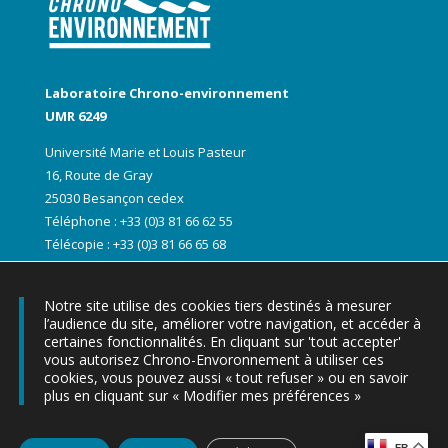
Laboratoire Chrono-environnement
UMR 6249
Université Marie et Louis Pasteur
16, Route de Gray
25030 Besançon cedex
Téléphone : +33 (0)3 81 66 62 55
Télécopie : +33 (0)3 81 66 65 68
Notre site utilise des cookies tiers destinés à mesurer
l’audience du site, améliorer votre navigation, et accéder à
certaines fonctionnalités. En cliquant sur 'tout accepter'
vous autorisez Chrono-Envoronnement à utiliser ces
cookies, vous pouvez aussi « tout refuser » ou en savoir
plus en cliquant sur « Modifier mes préférences »
▶ Les lettres d’informations Chrono-express
Tous droits réservés chrono-environnement |
Mentions légales
|
FR