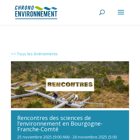
<< Tous les événements
Rencontres des sciences de
l’environnement en Bourgogne-
Franche-Comté
25
novembre
2025
(9:00 AM)
-
26
novembre
2025
(5:00