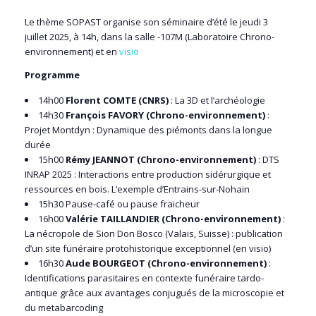
Le thème SOPAST organise son séminaire d’été le jeudi 3
juillet 2025, à 14h, dans la salle -107M (Laboratoire Chrono-
environnement) et en
visio
Programme
14h00
Florent COMTE (CNRS)
: La 3D et l’archéologie
14h30
François FAVORY (Chrono-environnement)
:
Projet Montdyn : Dynamique des piémonts dans la longue
durée
15h00
Rémy JEANNOT (Chrono-environnement)
: DTS
INRAP 2025 : Interactions entre production sidérurgique et
ressources en bois. L’exemple d’Entrains-sur-Nohain
15h30 Pause-café ou pause fraicheur
16h00
Valérie TAILLANDIER (Chrono-environnement)
:
La nécropole de Sion Don Bosco (Valais, Suisse) : publication
d’un site funéraire protohistorique exceptionnel (en visio)
16h30
Aude BOURGEOT (Chrono-environnement)
:
Identifications parasitaires en contexte funéraire tardo-
antique grâce aux avantages conjugués de la microscopie et
du metabarcoding