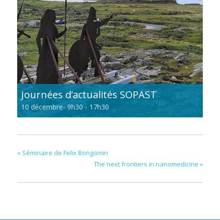
Journées d’actualités SOPAST
10 décembre- 9h30
-
17h30
«
Séminaire de Felix Bongomin
The next frontiers in nanomedicine
»