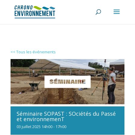
<< Tous les événements
Séminaire SOPAST : SOciétés du Passé
et environnemenT
03
juillet
2025
14h00 - 17h00