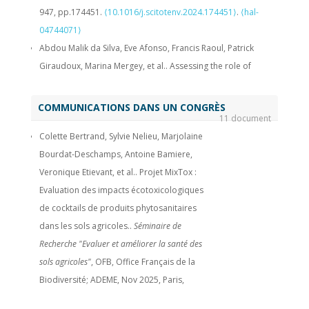
947, pp.174451.
⟨10.1016/j.scitotenv.2024.174451⟩
.
⟨hal-
04744071⟩
Abdou Malik da Silva, Eve Afonso, Francis Raoul, Patrick
Giraudoux, Marina Mergey, et al.. Assessing the role of
individual foxes in environmental contamination with
Echinococcus multilocularis through faecal samples.
COMMUNICATIONS DANS UN CONGRÈS
11 document
International Journal for Parasitology
, 2024, 54 (7), pp.321-332.
Colette Bertrand, Sylvie Nelieu, Marjolaine
⟨10.1016/j.ijpara.2024.03.003⟩
.
⟨hal-04603452⟩
Bourdat-Deschamps, Antoine Bamiere,
Clémentine Fritsch, Brice Appenzeller, Louisiane Burkart,
Veronique Etievant, et al.. Projet MixTox :
Michael Coeurdassier, Renaud Scheifler, et al.. Pervasive
Evaluation des impacts écotoxicologiques
exposure of wild small mammals to legacy and currently
de cocktails de produits phytosanitaires
used pesticide mixtures in arable landscapes.
Scientific
dans les sols agricoles..
Séminaire de
Reports
, 2022, 12, pp.1-23.
⟨10.1038/s41598-022-19959-y⟩
.
Recherche "Evaluer et améliorer la santé des
⟨hal-04193413⟩
sols agricoles"
, OFB, Office Français de la
Maxime Louzon, Benjamin Pauget, Frédéric Gimbert, Nadia
Biodiversité; ADEME, Nov 2025, Paris,
Morin‐crini, Janine Wong, et al.. In situ and ex situ bioassays
France.
⟨hal-05677277⟩
with Cantareus aspersus for environmental risk assessment