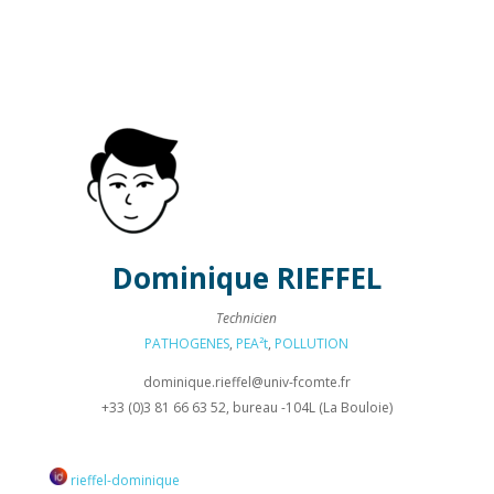
Dominique
RIEFFEL
Technicien
PATHOGENES
,
PEA²t
,
POLLUTION
dominique.rieffel@
univ-fcomte.fr
+33 (0)3 81 66 63 52, bureau -104L (La Bouloie)
rieffel-dominique