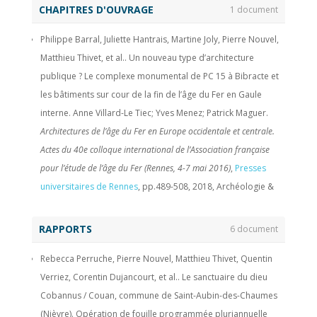
CHAPITRES D'OUVRAGE
1 document
Philippe Barral, Juliette Hantrais, Martine Joly, Pierre Nouvel,
Matthieu Thivet, et al.. Un nouveau type d’architecture
publique ? Le complexe monumental de PC 15 à Bibracte et
les bâtiments sur cour de la fin de l’âge du Fer en Gaule
interne. Anne Villard-Le Tiec; Yves Menez; Patrick Maguer.
Architectures de l’âge du Fer en Europe occidentale et centrale.
Actes du 40e colloque international de l’Association française
pour l’étude de l’âge du Fer (Rennes, 4-7 mai 2016)
,
Presses
universitaires de Rennes
, pp.489-508, 2018, Archéologie &
Culture, 978-2-7535-7442-7.
⟨hal-01935180⟩
RAPPORTS
6 document
Rebecca Perruche, Pierre Nouvel, Matthieu Thivet, Quentin
Verriez, Corentin Dujancourt, et al.. Le sanctuaire du dieu
Cobannus / Couan, commune de Saint-Aubin-des-Chaumes
(Nièvre). Opération de fouille programmée pluriannuelle