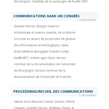
(Dordogne) : résultats de la campagne de fouille 2021.
Bulletin de l'Association française pour l'étude de l'âge du Fer
,
2022, 40, pp.55-58.
⟨10.3406/afeaf.2022.1969⟩
.
⟨hal-
COMMUNICATIONS DANS UN CONGRÈS
2 document
03964417⟩
Quentin Verriez, Margot Gautron.
Florent Delencre, Quentin Verriez, Chiara Martini-Picot.
Archéologie et science ouverte, de la théorie
Découverte d’une tuile estampillée de la fin du Ier s. av. J.-C. à
à la mise en œuvre de protocoles de gestion
Bibracte (mont Beuvray, Saône-et-Loire).
Gallia - Archéologie
des informations archéologiques.
Open
des Gaules
, 2020, 77 (2), pp.45-56.
⟨10.4000/gallia.5173⟩
.
⟨hal-
Access Week en Bourgogne Franche-Comté
,
02939063⟩
Dat@UBFC; Institut agro Dijon; Service
Matthieu Thivet, Quentin Verriez, Damien Vurpillot. Aspectus:
commun de la documentation de l'université
a flexible collaborative tool for 3D data exploitation in the
de Bourgogne; Service commun de la
field of archaeology and cultural heritage.
In Situ : Revue des
documentation de l'université de Franche-
patrimoines
, 2019, 39,
⟨10.4000/insitu.21934⟩
.
⟨hal-04952175⟩
Comté; Maison des sciences de l'homme et
Damien Vurpillot, Quentin Verriez, Matthieu Thivet. Aspectus:
de l'environnement; Maison des sciences de
A Flexible Collaboration Tool for Multimodal and Multiscalar
PROCEEDINGS/RECUEIL DES COMMUNICATIONS
1 document
l'homme de Dijon; Presses universitaires de
3D Data Exploitation.
Studies in Digital Heritage
, 2019, 2 (2),
Sabine Sorin-Mazouni, Xavier Granier, Mehdi
Franche-Comté; Éditions universitaires de
pp.150-165.
⟨10.14434/sdh.v2i2.24446⟩
.
⟨hal-04952190⟩
Chayani, Quentin Verriez, Matthieu Thivet, et
Dijon, Nov 2024, Belfort, Besançon et Dijon,