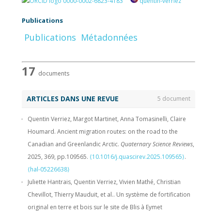
0000-0002-6823-4183
quentin-verriez
Publications
Publications
Métadonnées
17
documents
ARTICLES DANS UNE REVUE
5 document
Quentin Verriez, Margot Martinet, Anna Tomasinelli, Claire
Houmard. Ancient migration routes: on the road to the
Canadian and Greenlandic Arctic.
Quaternary Science Reviews
,
2025, 369, pp.109565.
⟨10.1016/j.quascirev.2025.109565⟩
.
⟨hal-05226638⟩
Juliette Hantrais, Quentin Verriez, Vivien Mathé, Christian
Chevillot, Thierry Mauduit, et al.. Un système de fortification
original en terre et bois sur le site de Blis à Eymet