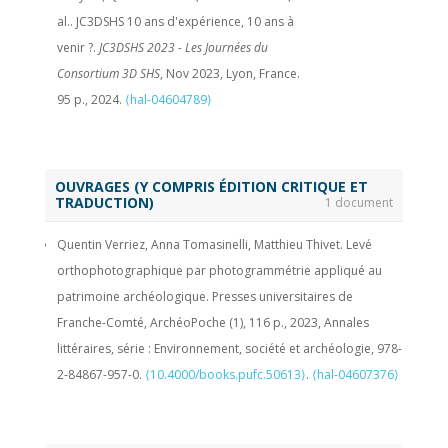
al.. JC3DSHS 10 ans d'expérience, 10 ans à
France.
⟨hal-04974779⟩
venir ?.
JC3DSHS 2023 - Les Journées du
Quentin Verriez, Matthieu Thivet, Anna
Consortium 3D SHS
, Nov 2023, Lyon, France.
Tomasinelli. Un guide de bonne pratique
95 p., 2024.
⟨hal-04604789⟩
pour la photogrammétrie en archéologie.
JC3DSHS 2023, Les Journées du Consortium 3D
SHS
, Nov 2023, Lyon, France.
⟨hal-
04480772v2⟩
OUVRAGES (Y COMPRIS ÉDITION CRITIQUE ET
TRADUCTION)
1 document
Quentin Verriez, Anna Tomasinelli, Matthieu Thivet. Levé
orthophotographique par photogrammétrie appliqué au
patrimoine archéologique. Presses universitaires de
Franche-Comté, ArchéoPoche (1), 116 p., 2023, Annales
littéraires, série : Environnement, société et archéologie, 978-
2-84867-957-0.
⟨10.4000/books.pufc.50613⟩
.
⟨hal-04607376⟩