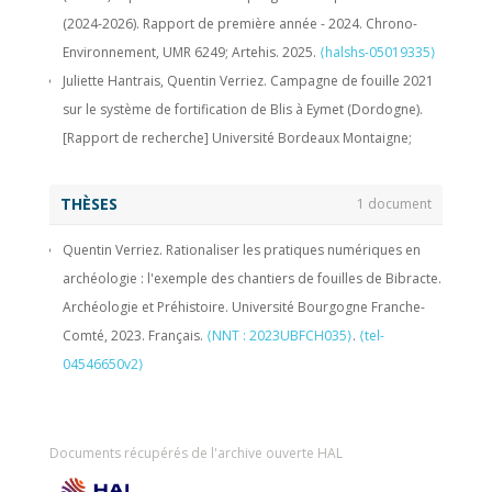
(2024-2026). Rapport de première année - 2024. Chrono-
Environnement, UMR 6249; Artehis. 2025.
⟨halshs-05019335⟩
Juliette Hantrais, Quentin Verriez. Campagne de fouille 2021
sur le système de fortification de Blis à Eymet (Dordogne).
[Rapport de recherche] Université Bordeaux Montaigne;
IRAMAT-CRP2A (UMR 5060); LIENSs (UMR 7266); Université de
Bourgogne (UB); ArTeHiS (UMR 6298). 2022, pp.147.
⟨hal-
THÈSES
1 document
03599614⟩
Quentin Verriez. Rationaliser les pratiques numériques en
Émilie Dubreucq, Matthieu Thivet, David Bardel, Philippe
archéologie : l'exemple des chantiers de fouilles de Bibracte.
Barral, Marion Berranger, et al.. PCR La confluence Saône-
Archéologie et Préhistoire. Université Bourgogne Franche-
Doubs à l'âge du Fer (Vie s. av. J.-C. au Ier siècle de notre ère).
Comté, 2023. Français.
⟨NNT : 2023UBFCH035⟩
.
⟨tel-
[Rapport de recherche] Vol. 2, UMR 6249 Chrono-
04546650v2⟩
environnement; UMR 5608 TRACES; Université de Franche-
Comté (UFC). 2020.
⟨hal-02507483⟩
Émilie Dubreucq, Matthieu Thivet, David Bardel, Philippe
Barral, Marion Berranger, et al.. PCR La confluence Saône-
Documents récupérés de l'archive ouverte HAL
Doubs à l'âge du Fer (Vie s. av. J.-C. au Ier siècle de notre ère).