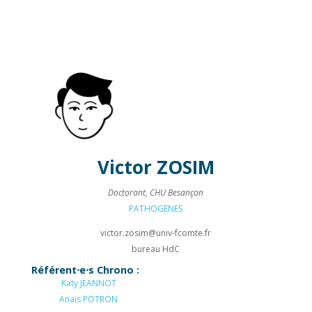
Victor
ZOSIM
Doctorant, CHU Besançon
PATHOGENES
victor.zosim@
univ-fcomte.fr
bureau HdC
Référent⋅e⋅s Chrono :
Katy
JEANNOT
Anaïs
POTRON