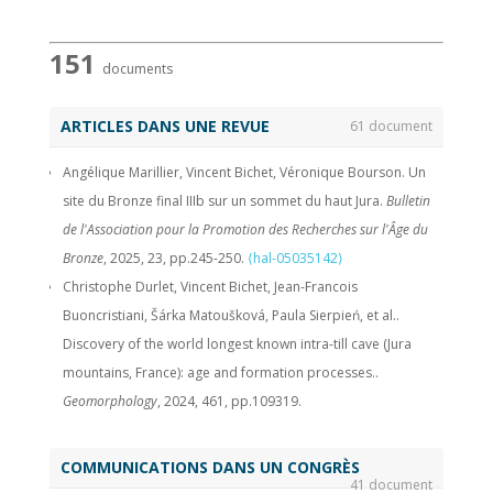
151
documents
ARTICLES DANS UNE REVUE
61 document
Angélique Marillier, Vincent Bichet, Véronique Bourson. Un
site du Bronze final IIIb sur un sommet du haut Jura.
Bulletin
de l'Association pour la Promotion des Recherches sur l'Âge du
Bronze
, 2025, 23, pp.245-250.
⟨hal-05035142⟩
Christophe Durlet, Vincent Bichet, Jean-Francois
Buoncristiani, Šárka Matoušková, Paula Sierpień, et al..
Discovery of the world longest known intra-till cave (Jura
mountains, France): age and formation processes..
Geomorphology
, 2024, 461, pp.109319.
⟨10.1016/j.geomorph.2024.109319⟩
.
⟨hal-04654352⟩
Emilie Gauthier, Andrés Currás, Charly Massa, Typhaine
COMMUNICATIONS DANS UN CONGRÈS
41 document
Guillemot, Hervé Richard, et al.. Late Holocene Environmental