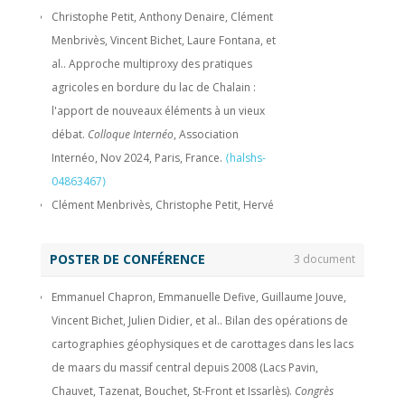
Christophe Petit, Anthony Denaire, Clément
History and Norse Settlement in Outer Fjords from South
Menbrivès, Vincent Bichet, Laure Fontana, et
Greenland: A Case Study at Lake Qallimiut.
Geosciences
, 2023,
al.. Approche multiproxy des pratiques
13 (4), pp.123.
⟨10.3390/geosciences13040123⟩
.
⟨hal-
agricoles en bordure du lac de Chalain :
04223190⟩
l'apport de nouveaux éléments à un vieux
Mathilde Banjan, Christian Crouzet, Pierre Sabatier, Jomard
débat.
Colloque Internéo
, Association
Hervé, Manon Bajard, et al.. Did the Younger Dryas to
Internéo, Nov 2024, Paris, France.
⟨halshs-
Holocene climate transition favour high seismicity rates in
04863467⟩
the north-western Alps ?.
Sedimentology
, 2023, 70 (2), pp.538-
Clément Menbrivès, Christophe Petit, Hervé
568.
⟨10.1111/sed.13050⟩
.
⟨hal-04032433⟩
Richard, Vincent Bichet, Anthony Denaire, et
Alexandre Lhosmot, Julien Bouchez, Marc Steinmann,
al.. Un déboisement par le feu du littoral de
Véronique Lavastre, Vincent Bichet, et al.. The origin and
POSTER DE CONFÉRENCE
3 document
Chalain (Jura, F) pour l’exploitation agro-
transfer of water and solutes in peatlands: A multi tracer
Emmanuel Chapron, Emmanuelle Defive, Guillaume Jouve,
pastorale à l’époque carolingienne
assessment in the carbonated Jura Mountains.
Hydrological
Vincent Bichet, Julien Didier, et al.. Bilan des opérations de
:caractérisation géo-archéologique et
Processes
, 2022, 36 (12),
⟨10.1002/hyp.14781⟩
.
⟨hal-04282342⟩
cartographies géophysiques et de carottages dans les lacs
paléo-environnementale d’une « anomalie »
Amélie Quiquerez, Emilie Gauthier, V. Bichet, C. Petit, L.
de maars du massif central depuis 2008 (Lacs Pavin,
pédo-sédimentaire..
Actualités de
Murgia, et al.. Reconstructing patterns of vegetation recovery
Chauvet, Tazenat, Bouchet, St-Front et Issarlès).
Congrès
l'archeologie du haut Jura transfrontalier
, Oct
and landscape evolution after a catastrophic landslide (Mont