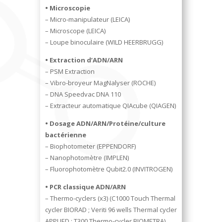
• Microscopie
– Micro-manipulateur (LEICA)
– Microscope (LEICA)
– Loupe binoculaire (WILD HEERBRUGG)
• Extraction d’ADN/ARN
– PSM Extraction
– Vibro-broyeur MagNalyser (ROCHE)
– DNA Speedvac DNA 110
– Extracteur automatique QIAcube (QIAGEN)
• Dosage ADN/ARN/Protéine/culture
bactérienne
– Biophotometer (EPPENDORF)
– Nanophotomètre (IMPLEN)
– Fluorophotomètre Qubit2.0 (INVITROGEN)
• PCR classique ADN/ARN
– Thermo-cyclers (x3) (C1000 Touch Thermal
cycler BIORAD ; Veriti 96 wells Thermal cycler
APPLIED ; T300 Thermo-cycler BIOMETRA)