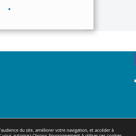
l’audience du site, améliorer votre navigation, et accéder à
ter' vous autorisez Chrono-Envoronnement à utiliser ces cookies,