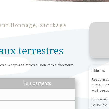
antillonnage, Stockage
aux terrestres
res aux captures létales ou non létales d’animaux
Pôle PES
Responsab
Équipements
Bureau : -1o
Mail : DRIG
Localisatio
La Bouloie –