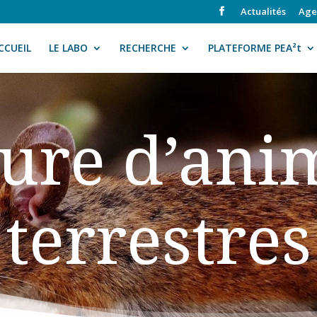
Actualités
Age
CCUEIL
LE LABO
RECHERCHE
PLATEFORME PEA²t
ure d’an
terrestres