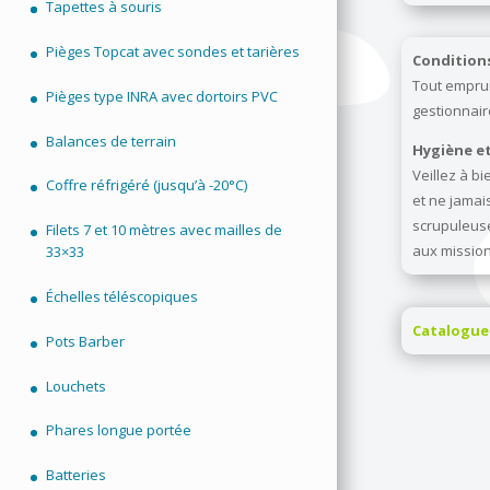
Tapettes à souris
Pièges Topcat avec sondes et tarières
Conditions
Tout emprun
Pièges type INRA avec dortoirs PVC
gestionnair
Balances de terrain
Hygiène et
Veillez à bi
Coffre réfrigéré (jusqu’à -20°C)
et ne jamais
scrupuleuse
Filets 7 et 10 mètres avec mailles de
aux missions
33×33
Échelles téléscopiques
Catalogue 
Pots Barber
Louchets
Phares longue portée
Batteries