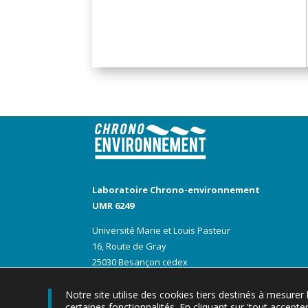
Laboratoire Chrono-environnement
UMR 6249
Université Marie et Louis Pasteur
16, Route de Gray
25030 Besançon cedex
Téléphone : +33 (0)3 81 66 62 55
Télécopie : +33 (0)3 81 66 65 68
Notre site utilise des cookies tiers destinés à mesurer 
certaines fonctionnalités. En cliquant sur 'tout accep