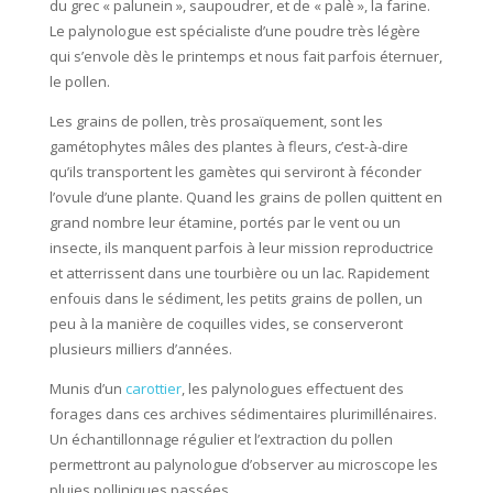
du grec « palunein », saupoudrer, et de « palè », la farine.
Le palynologue est spécialiste d’une poudre très légère
qui s’envole dès le printemps et nous fait parfois éternuer,
le pollen.
Les grains de pollen, très prosaïquement, sont les
gamétophytes mâles des plantes à fleurs, c’est-à-dire
qu’ils transportent les gamètes qui serviront à féconder
l’ovule d’une plante. Quand les grains de pollen quittent en
grand nombre leur étamine, portés par le vent ou un
insecte, ils manquent parfois à leur mission reproductrice
et atterrissent dans une tourbière ou un lac. Rapidement
enfouis dans le sédiment, les petits grains de pollen, un
peu à la manière de coquilles vides, se conserveront
plusieurs milliers d’années.
Munis d’un
carottier
, les palynologues effectuent des
forages dans ces archives sédimentaires plurimillénaires.
Un échantillonnage régulier et l’extraction du pollen
permettront au palynologue d’observer au microscope les
pluies polliniques passées.