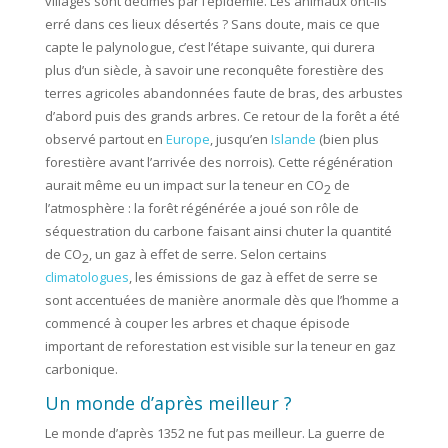
villages sont décimés par l’épidémie. Les animaux ont-ils
erré dans ces lieux désertés ? Sans doute, mais ce que
capte le palynologue, c’est l’étape suivante, qui durera
plus d’un siècle, à savoir une reconquête forestière des
terres agricoles abandonnées faute de bras, des arbustes
d’abord puis des grands arbres. Ce retour de la forêt a été
observé partout en
Europe
, jusqu’en
Islande
(bien plus
forestière avant l’arrivée des norrois). Cette régénération
aurait même eu un impact sur la teneur en CO
de
2
l’atmosphère : la forêt régénérée a joué son rôle de
séquestration du carbone faisant ainsi chuter la quantité
de CO
, un gaz à effet de serre. Selon certains
2
climatologues
, les émissions de gaz à effet de serre se
sont accentuées de manière anormale dès que l’homme a
commencé à couper les arbres et chaque épisode
important de reforestation est visible sur la teneur en gaz
carbonique.
Un monde d’après meilleur ?
Le monde d’après 1352 ne fut pas meilleur. La guerre de