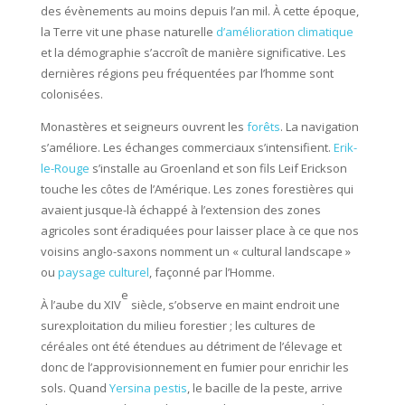
des évènements au moins depuis l’an mil. À cette époque,
la Terre vit une phase naturelle
d’amélioration climatique
et la démographie s’accroît de manière significative. Les
dernières régions peu fréquentées par l’homme sont
colonisées.
Monastères et seigneurs ouvrent les
forêts
. La navigation
s’améliore. Les échanges commerciaux s’intensifient.
Erik-
le-Rouge
s’installe au Groenland et son fils Leif Erickson
touche les côtes de l’Amérique. Les zones forestières qui
avaient jusque-là échappé à l’extension des zones
agricoles sont éradiquées pour laisser place à ce que nos
voisins anglo-saxons nomment un « cultural landscape »
ou
paysage culturel
, façonné par l’Homme.
e
À l’aube du XIV
siècle, s’observe en maint endroit une
surexploitation du milieu forestier ; les cultures de
céréales ont été étendues au détriment de l’élevage et
donc de l’approvisionnement en fumier pour enrichir les
sols. Quand
Yersina pestis
, le bacille de la peste, arrive