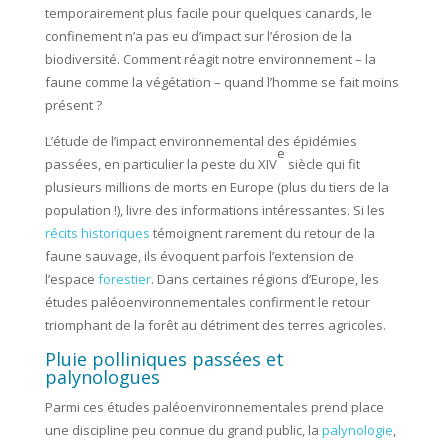
temporairement plus facile pour quelques canards, le
confinement n’a pas eu d’impact sur l’érosion de la
biodiversité. Comment réagit notre environnement – la
faune comme la végétation – quand l’homme se fait moins
présent ?
L’étude de l’impact environnemental des épidémies
e
passées, en particulier la peste du XIV
siècle qui fit
plusieurs millions de morts en Europe (plus du tiers de la
population !), livre des informations intéressantes. Si les
récits historiques
témoignent rarement du retour de la
faune sauvage, ils évoquent parfois l’extension de
l’espace
forestier
. Dans certaines régions d’Europe, les
études paléoenvironnementales confirment le retour
triomphant de la forêt au détriment des terres agricoles.
Pluie polliniques passées et
palynologues
Parmi ces études paléoenvironnementales prend place
une discipline peu connue du grand public, la
palynologie
,