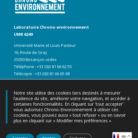
Laboratoire Chrono-environnement
UMR 6249
Université Marie et Louis Pasteur
16, Route de Gray
25030 Besançon cedex
Téléphone : +33 (0)3 81 66 62 55
Télécopie : +33 (0)3 81 66 65 68
Notre site utilise des cookies tiers destinés à mesurer
l’audience du site, améliorer votre navigation, et accéder à
certaines fonctionnalités. En cliquant sur 'tout accepter'
vous autorisez Chrono-Envoronnement à utiliser ces
cookies, vous pouvez aussi « tout refuser » ou en savoir
plus en cliquant sur « Modifier mes préférences »
▶ Les lettres d’informations Chrono-express
Tous droits réservés chrono-environnement |
Mentions légales
|
FR