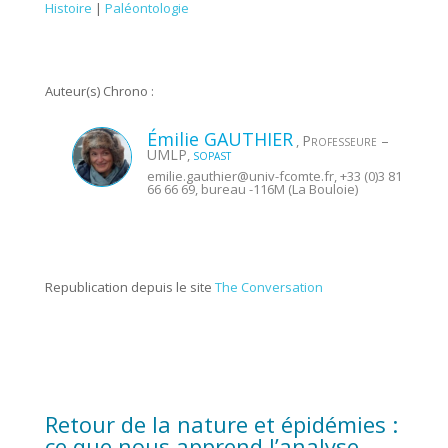
Histoire
|
Paléontologie
Auteur(s) Chrono :
Émilie
GAUTHIER
Professeure –
,
UMLP
,
SOPAST
emilie.gauthier@
univ-fcomte.fr
, +33 (0)3 81
66 66 69, bureau -116M (La Bouloie)
Republication depuis le site
The Conversation
Retour de la nature et épidémies :
ce que nous apprend l’analyse