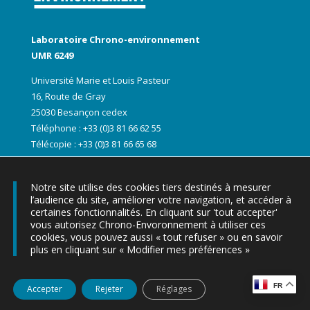
Laboratoire Chrono-environnement
UMR 6249
Université Marie et Louis Pasteur
16, Route de Gray
25030 Besançon cedex
Téléphone : +33 (0)3 81 66 62 55
Télécopie : +33 (0)3 81 66 65 68
Notre site utilise des cookies tiers destinés à mesurer
l’audience du site, améliorer votre navigation, et accéder à
certaines fonctionnalités. En cliquant sur 'tout accepter'
vous autorisez Chrono-Envoronnement à utiliser ces
cookies, vous pouvez aussi « tout refuser » ou en savoir
plus en cliquant sur « Modifier mes préférences »
▶ Les lettres d’informations Chrono-express
Tous droits réservés chrono-environnement |
Mentions légales
|
FR
Accepter
Rejeter
Réglages
Plan du site
| …