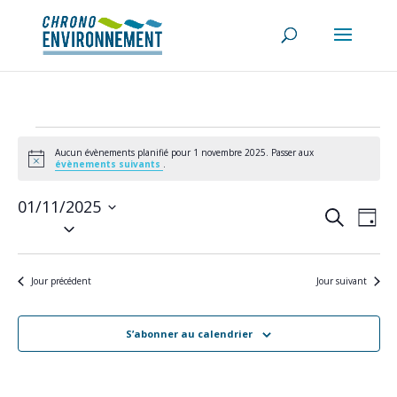
Évènements
for
Aucun évènements planifié pour 1 novembre 2025. Passer aux
Notice
évènements suivants
.
1
novembre
01/11/2025
Recherch
Navi
2025
Recherche
de
Jour
et
Sélectionnez
vues
navigatio
une
Évè
de
date.
vues
Jour précédent
Jour suivant
Évènemen
S’abonner au calendrier