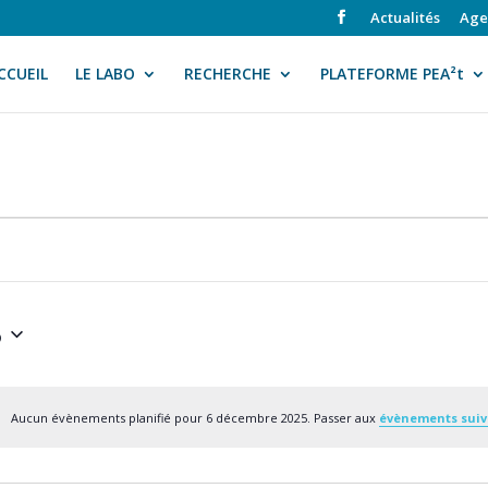
Actualités
Age
CCUEIL
LE LABO
RECHERCHE
PLATEFORME PEA²t
5
Aucun évènements planifié pour 6 décembre 2025. Passer aux
évènements sui
Notice