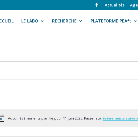
Actualités
Age
CCUEIL
LE LABO
RECHERCHE
PLATEFORME PEA²t
Aucun évènements planifié pour 11 juin 2026. Passer aux
évènements suivan
Notice