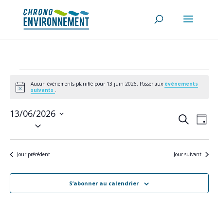
Évènements
for
Aucun évènements planifié pour 13 juin 2026. Passer aux
évènements
Notice
suivants
.
13
juin
13/06/2026
Recherch
Navi
2026
Recherche
de
Jour
et
Sélectionnez
vues
navigatio
une
Évè
de
date.
vues
Jour précédent
Jour suivant
Évènemen
S’abonner au calendrier