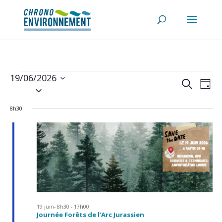
Évènements
19/06/2026
Recherch
Navi
Recherche
for
de
Jour
et
Sélectionnez
vues
19
navigatio
une
Évè
de
juin
8h30
date.
vues
2026
Évènemen
19 juin- 8h30
-
17h00
Journée Forêts de l’Arc Jurassien