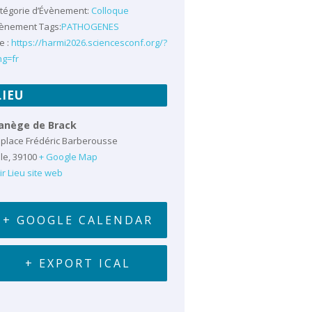
tégorie d’Évènement:
Colloque
ènement Tags:
PATHOGENES
e :
https://harmi2026.sciencesconf.org/?
ng=fr
LIEU
anège de Brack
 place Frédéric Barberousse
le
,
39100
+ Google Map
ir Lieu site web
+ GOOGLE CALENDAR
+ EXPORT ICAL