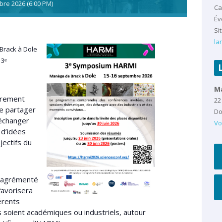
bre
2026
(6:00 PM)
Ca
Év
Sit
la
Brack à Dole
 3ᵉ
M
èrement
22
de partager
Do
’échanger
Vo
 d’idées
jectifs du
 agrémenté
favorisera
férents
ls soient académiques ou industriels, autour