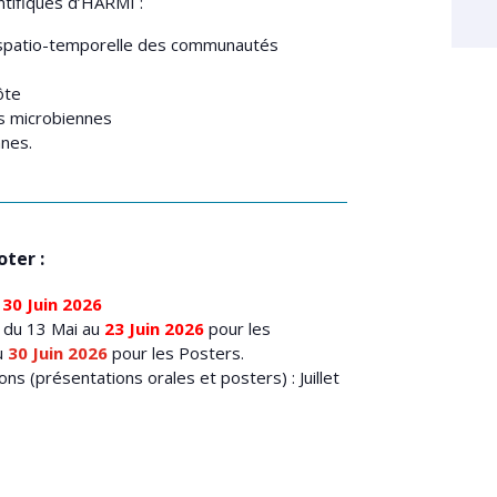
ntifiques d’HARMI :
 spatio-temporelle des communautés
ôte
 microbiennes
nnes.
ter :
u
30 Juin 2026
 du 13 Mai au
23 Juin 2026
pour les
u
30 Juin 2026
pour les Posters.
ons (présentations orales et posters) : Juillet