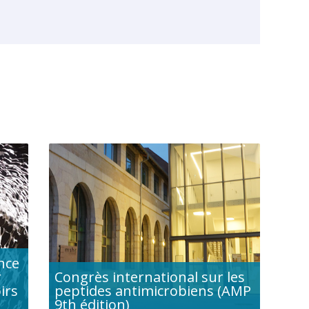
nce
r
Congrès international sur les
irs
peptides antimicrobiens (AMP
9th édition)