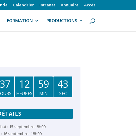
nda
Calendrier
Intranet
Annuaire
Accès
FORMATION
PRODUCTIONS
37
12
59
42
JOURS
HEURES
MIN
SEC
DÉTAILS
but :
15 septembre- 8h00
 :
16 septembre- 18h00