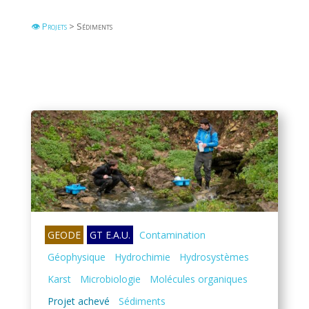
👁 Projets
> Sédiments
GEODE
GT E.A.U.
Contamination
Géophysique
Hydrochimie
Hydrosystèmes
Karst
Microbiologie
Molécules organiques
Projet achevé
Sédiments