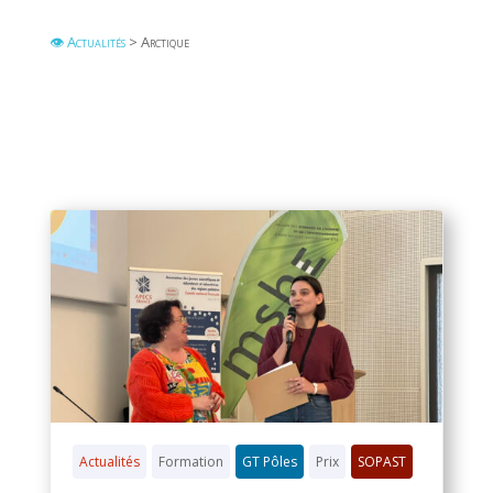
👁 Actualités
> Arctique
Actualités
Formation
GT Pôles
Prix
SOPAST