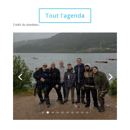
Tout l'agenda
Crédit du bandeau :
Une mission de caging
inédite pour évaluer le
transfert des
contaminants issus de
munitions immergées
dans le lac de Gérardmer
En savoir plus