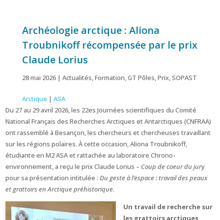
Archéologie arctique : Aliona
Troubnikoff récompensée par le prix
Claude Lorius
28 mai 2026
|
Actualités
,
Formation
,
GT Pôles
,
Prix
,
SOPAST
Arctique
|
ASA
Du 27 au 29 avril 2026, les 22es Journées scientifiques du Comité
National Français des Recherches Arctiques et Antarctiques (CNFRAA)
ont rassemblé à Besançon, les chercheurs et chercheuses travaillant
sur les régions polaires. À cette occasion, Aliona Troubnikoff,
étudiante en M2 ASA et rattachée au laboratoire Chrono-
environnement, a reçu le prix Claude Lorius –
Coup de coeur du jur
y
pour sa présentation intitulée :
Du geste à l’espace : travail des peaux
et grattoirs en Arctique préhistorique.
Un travail de recherche sur
les grattoirs arctiques