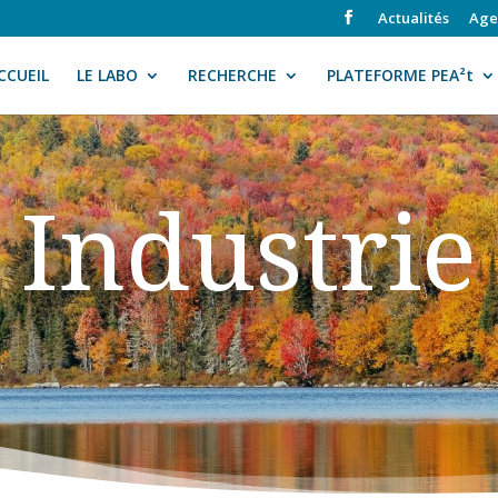
Actualités
Age
CCUEIL
LE LABO
RECHERCHE
PLATEFORME PEA²t
Industrie