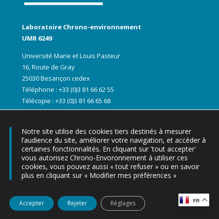
Laboratoire Chrono-environnement
UMR 6249
Université Marie et Louis Pasteur
16, Route de Gray
25030 Besançon cedex
Téléphone : +33 (0)3 81 66 62 55
Télécopie : +33 (0)3 81 66 65 68
Notre site utilise des cookies tiers destinés à mesurer
l’audience du site, améliorer votre navigation, et accéder à
certaines fonctionnalités. En cliquant sur 'tout accepter'
vous autorisez Chrono-Envoronnement à utiliser ces
cookies, vous pouvez aussi « tout refuser » ou en savoir
plus en cliquant sur « Modifier mes préférences »
▶ Les lettres d’informations Chrono-express
Tous droits réservés chrono-environnement |
Mentions légales
|
FR
Accepter
Rejeter
Réglages
Plan du site
| …