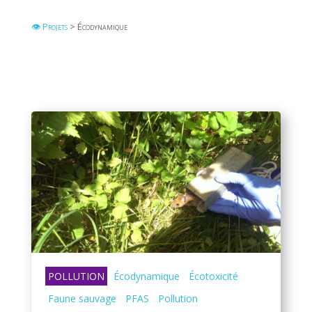
👁 Projets
> Écodynamique
POLLUTION
Écodynamique
Écotoxicité
Faune sauvage
PFAS
Pollution