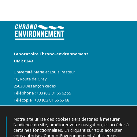
Laboratoire Chrono-environnement
UMR 6249
Université Marie et Louis Pasteur
16, Route de Gray
25030 Besançon cedex
Téléphone : +33 (0)3 81 66 62 55
Télécopie : +33 (0)3 81 66 65 68
Notre site utilise des cookies tiers destinés à mesurer
l’audience du site, améliorer votre navigation, et accéder à
certaines fonctionnalités. En cliquant sur 'tout accepter'
vous autorisez Chrono-Envoronnement à utiliser ces