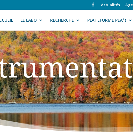
Actualités
Age
CCUEIL
LE LABO
RECHERCHE
PLATEFORME PEA²t
strumentat