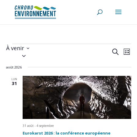
Évènements
À venir
Recherch
Navi
Recherche
de
Liste
et
Sélectionnez
vues
navigatio
une
Évè
de
août 2026
date.
vues
Évènemen
LUN
31
31 août
-
4 septembre
Eurokarst 2026 : la conférence européenne