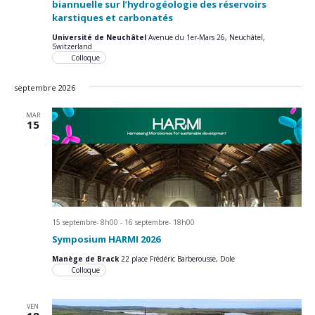
biannuelle sur l’hydrogéologie des réservoirs
karstiques et carbonatés
Université de Neuchâtel
Avenue du 1er-Mars 26, Neuchâtel,
Switzerland
Colloque
septembre 2026
MAR
15
15 septembre- 8h00
-
16 septembre- 18h00
Symposium HARMI 2026
Manège de Brack
22 place Frédéric Barberousse, Dole
Colloque
VEN