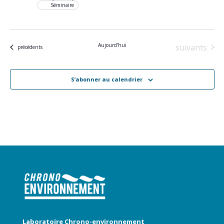
Séminaire
Aujourd’hui
Évènements
suivants
Évènements
précédents
S’abonner au calendrier
Laboratoire Chrono-environnement