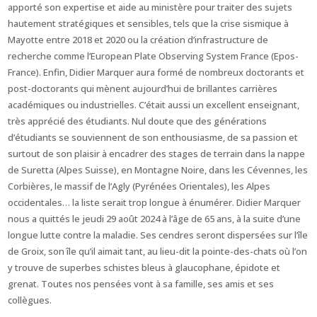
apporté son expertise et aide au ministère pour traiter des sujets
hautement stratégiques et sensibles, tels que la crise sismique à
Mayotte entre 2018 et 2020 ou la création d’infrastructure de
recherche comme l’European Plate Observing System France (Epos-
France). Enfin, Didier Marquer aura formé de nombreux doctorants et
post-doctorants qui mènent aujourd’hui de brillantes carrières
académiques ou industrielles. C’était aussi un excellent enseignant,
très apprécié des étudiants. Nul doute que des générations
d’étudiants se souviennent de son enthousiasme, de sa passion et
surtout de son plaisir à encadrer des stages de terrain dans la nappe
de Suretta (Alpes Suisse), en Montagne Noire, dans les Cévennes, les
Corbières, le massif de l’Agly (Pyrénées Orientales), les Alpes
occidentales… la liste serait trop longue à énumérer. Didier Marquer
nous a quittés le jeudi 29 août 2024 à l’âge de 65 ans, à la suite d’une
longue lutte contre la maladie. Ses cendres seront dispersées sur l’île
de Groix, son île qu’il aimait tant, au lieu-dit la pointe-des-chats où l’on
y trouve de superbes schistes bleus à glaucophane, épidote et
grenat. Toutes nos pensées vont à sa famille, ses amis et ses
collègues.