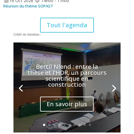
16
Oct
2026
14h00 - 17h00
Réunion du thème SOPAST
Tout l'agenda
Crédit du bandeau :
Bertil Nlend : entre la
thèse et l’HDR, un parcours
scientifique en
construction
En savoir plus