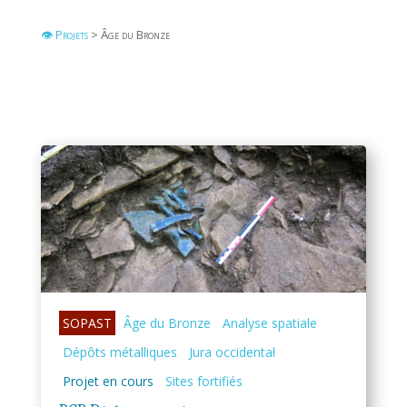
👁 Projets
> Âge du Bronze
SOPAST
Âge du Bronze
Analyse spatiale
Dépôts métalliques
Jura occidental
Projet en cours
Sites fortifiés