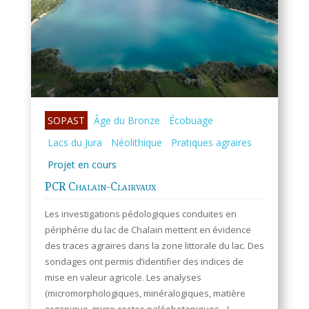
SOPAST
Âge du Bronze
Écobuage
Lacs du Jura
Néolithique
Pratiques agraires
Projet en cours
PCR Chalain-Clairvaux
Les investigations pédologiques conduites en
périphérie du lac de Chalain mettent en évidence
des traces agraires dans la zone littorale du lac. Des
sondages ont permis d’identifier des indices de
mise en valeur agricole. Les analyses
(micromorphologiques, minéralogiques, matière
organique, micro-restes paléobotaniques…)