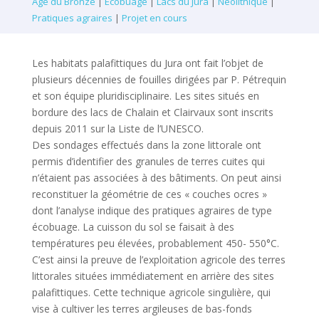
Âge du Bronze
|
Écobuage
|
Lacs du Jura
|
Néolithique
|
Pratiques agraires
|
Projet en cours
Les habitats palafittiques du Jura ont fait l’objet de
plusieurs décennies de fouilles dirigées par P. Pétrequin
et son équipe pluridisciplinaire. Les sites situés en
bordure des lacs de Chalain et Clairvaux sont inscrits
depuis 2011 sur la Liste de l’UNESCO.
Des sondages effectués dans la zone littorale ont
permis d’identifier des granules de terres cuites qui
n’étaient pas associées à des bâtiments. On peut ainsi
reconstituer la géométrie de ces « couches ocres »
dont l’analyse indique des pratiques agraires de type
écobuage. La cuisson du sol se faisait à des
températures peu élevées, probablement 450- 550°C.
C’est ainsi la preuve de l’exploitation agricole des terres
littorales situées immédiatement en arrière des sites
palafittiques. Cette technique agricole singulière, qui
vise à cultiver les terres argileuses de bas-fonds