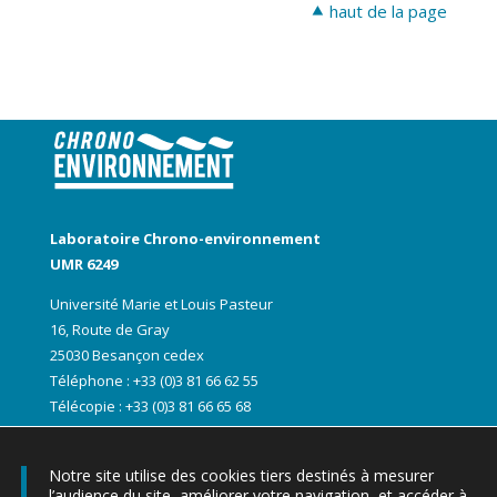
⯅
haut de la page
Laboratoire Chrono-environnement
UMR 6249
Université Marie et Louis Pasteur
16, Route de Gray
25030 Besançon cedex
Téléphone : +33 (0)3 81 66 62 55
Télécopie : +33 (0)3 81 66 65 68
Notre site utilise des cookies tiers destinés à mesurer
l’audience du site, améliorer votre navigation, et accéder à