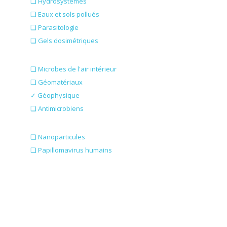
❏ Hydrosystèmes
❏ Eaux et sols pollués
❏ Parasitologie
❏ Gels dosimétriques
❏ Microbes de l'air intérieur
❏ Géomatériaux
✓ Géophysique
❏ Antimicrobiens
❏ Nanoparticules
❏ Papillomavirus humains