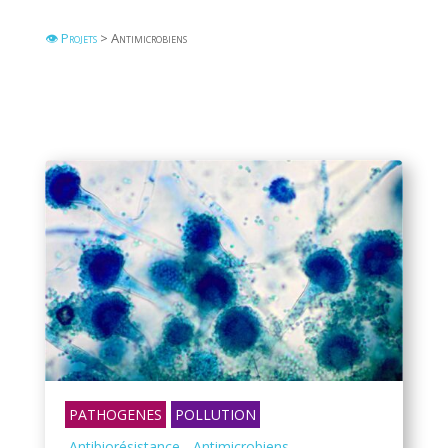
👁 Projets
> Antimicrobiens
PATHOGENES
POLLUTION
Antibiorésistance
Antimicrobiens