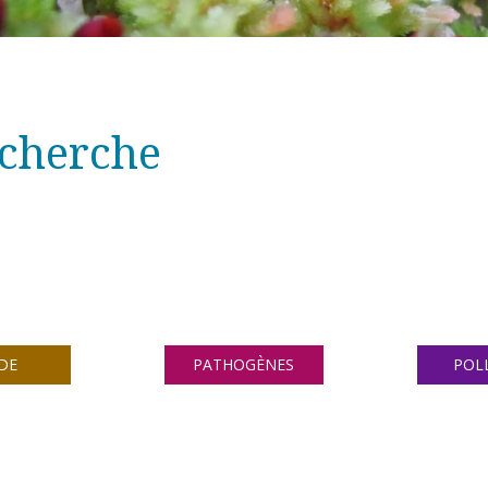
echerche
DE
PATHOGÈNES
POL