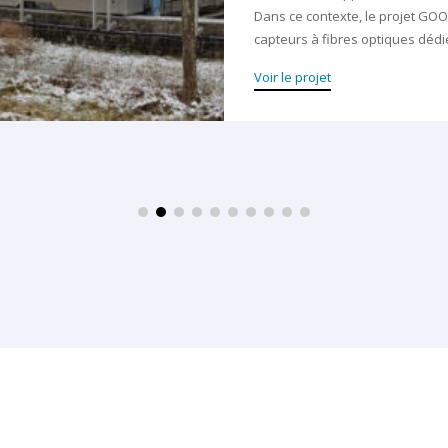
texte, le projet GOOFI a pour objectif de développer de nouveaux
fibres optiques dédiés au suivi environnemental.
et