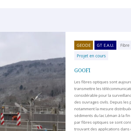
GT E.A.U.
Fibre optique
Instrumentation
 cours
optiques sont aujourd’hui omniprésentes sur notre territoire pour
 les télécommunications haut débit. Ces capteurs ont pris un essor
e pour la surveillance du transport de l’énergie, des bâtiments et
s civils. Depuis les premières applications en environnement,
la mesure distribuée de la température de l’eau dans les
du lac Léman à la fin des années 1990, les techniques de mesure
optiques se sont considérablement développées et diversifiées,
es applications dans de nombreux domaines, dont l’hydrogéologie.