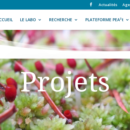
Actualités
Age
CCUEIL
LE LABO
RECHERCHE
PLATEFORME PEA²t
Projets