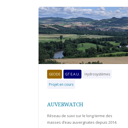
GEODE
GT E.A.U.
Hydrosystèmes
Projet en cours
AUVERWATCH
Réseau de suivi sur le long terme des
masses d’eau auvergnates depuis 2014.