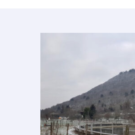
GEODE
Projet en
GOOFI
Les fibres 
transmettre
considérabl
des ouvrage
notamment 
sédiments 
par fibres 
trouvant d